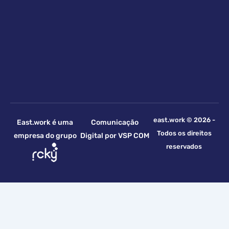
a
a
p
r
p
k
e
r
-
a
l
east.work © 2026 -
East.work é uma
Comunicação
t
Todos os direitos
empresa do grupo
Digital por
VSP COM
reservados