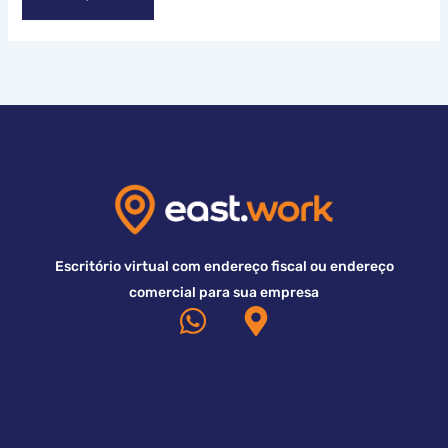
Escritório virtual com endereço fiscal ou endereço
comercial para sua empresa
W
M
h
a
a
p
t
-
s
m